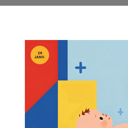
28
JANV.