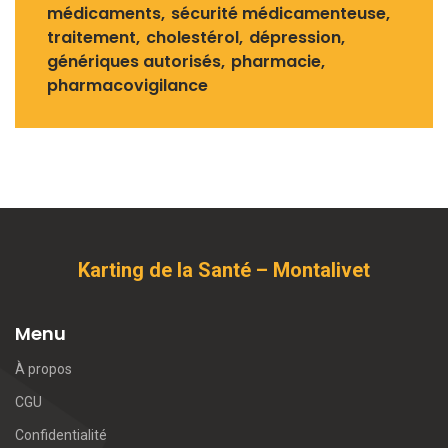
médicaments
sécurité médicamenteuse
traitement
cholestérol
dépression
génériques autorisés
pharmacie
pharmacovigilance
Karting de la Santé – Montalivet
Menu
À propos
CGU
Confidentialité