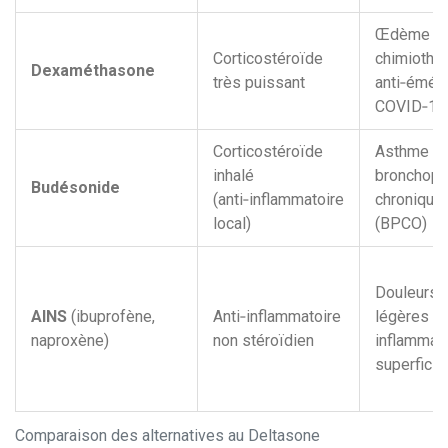
Œdème cér
Corticostéroïde
chimiothé
Dexaméthasone
très puissant
anti‑éméti
COVID‑19
Corticostéroïde
Asthme pe
inhalé
bronchop
Budésonide
(anti‑inflammatoire
chronique 
local)
(BPCO)
Douleurs a
AINS
(ibuprofène,
Anti‑inflammatoire
légères à
naproxène)
non stéroïdien
inflammat
superficie
Comparaison des alternatives au Deltasone