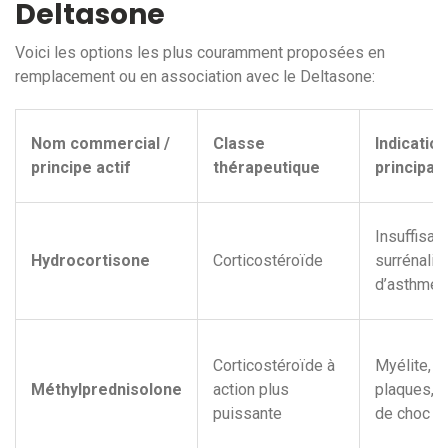
Deltasone
Voici les options les plus couramment proposées en
remplacement ou en association avec le Deltasone:
Nom commercial /
Classe
Indicatio
principe actif
thérapeutique
principal
Insuffisan
Hydrocortisone
Corticostéroïde
surrénalie
d’asthme 
Corticostéroïde à
Myélite, s
Méthylprednisolone
action plus
plaques, t
puissante
de choc