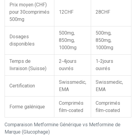
Prix moyen (CHF)
pour 30comprimés
12CHF
28CHF
500mg
500mg,
500mg,
Dosages
850mg,
850mg,
disponibles
1000mg
1000mg
Temps de
2‑4jours
1‑2jours
livraison (Suisse)
ouvrés
ouvrés
Swissmedic,
Swissmedic,
Certification
EMA
EMA
Comprimés
Comprimés
Forme galénique
film‑coated
film‑coated
Comparaison Metformine Générique vs Metformine de
Marque (Glucophage)