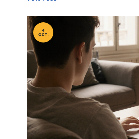
4
OCT.