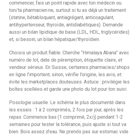
commencer, fais un point rapide avec ton médecin ou
ton/ta pharmacien·ne, surtout si tu as déjà un traitement
(statine, bêtabloquant, antiagrégant, anticoagulant,
antihypertenseur, thyroïde, antidiabétiques). Demande
aussi un bilan lipidique de base (LDL, HDL, triglycérides)
et, si besoin, un bilan hépatique/thyroïdien.
Choisis un produit fiable. Cherche “Himalaya Abana” avec
numéro de lot, date de péremption, étiquette claire, et
vendeur sérieux. En Suisse, certaines pharmacies/shops
en ligne l’importent; sinon, vérifie l’origine, les avis, et
évite les marketplaces douteuses. Astuce : privilégie les
boîtes scellées et garde une photo du lot pour ton suivi.
Posologie usuelle. Le schéma le plus documenté dans
les essais : 1 à 2 comprimés, 2 fois par jour, après les
repas. Commence bas (1 comprimé, 2x/j) pendant 1-2
semaines pour tester la tolérance, puis ajuste si tout va
bien. Bois assez d’eau. Ne prends pas sur estomac vide