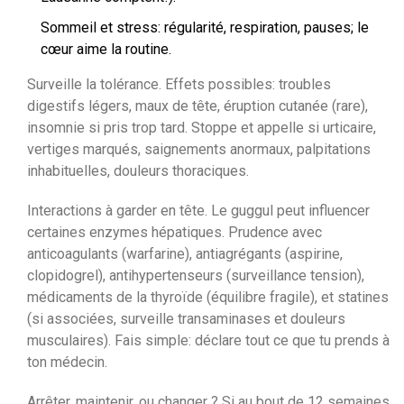
Sommeil et stress: régularité, respiration, pauses; le
cœur aime la routine.
Surveille la tolérance. Effets possibles: troubles
digestifs légers, maux de tête, éruption cutanée (rare),
insomnie si pris trop tard. Stoppe et appelle si urticaire,
vertiges marqués, saignements anormaux, palpitations
inhabituelles, douleurs thoraciques.
Interactions à garder en tête. Le guggul peut influencer
certaines enzymes hépatiques. Prudence avec
anticoagulants (warfarine), antiagrégants (aspirine,
clopidogrel), antihypertenseurs (surveillance tension),
médicaments de la thyroïde (équilibre fragile), et statines
(si associées, surveille transaminases et douleurs
musculaires). Fais simple: déclare tout ce que tu prends à
ton médecin.
Arrêter, maintenir, ou changer ? Si au bout de 12 semaines