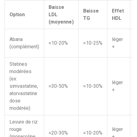
Baisse
Baisse
Effet
Option
LDL
TG
HDL
(moyenne)
Abana
léger
≈10-20%
≈10-25%
(complément)
+
Statines
modérées
(ex:
léger
simvastatine,
≈30-50%
≈10-30%
+
atorvastatine
dose
modérée)
Levure de riz
rouge
léger
≈20-30%
≈10-20%
(monacoline
+