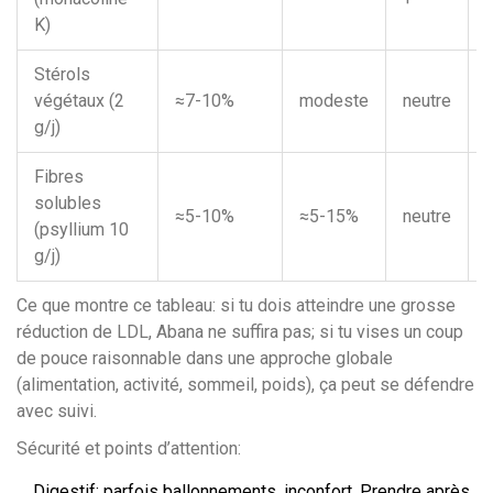
K)
Stérols
végétaux (2
≈7-10%
modeste
neutre
g/j)
Fibres
solubles
≈5-10%
≈5-15%
neutre
(psyllium 10
g/j)
Ce que montre ce tableau: si tu dois atteindre une grosse
réduction de LDL, Abana ne suffira pas; si tu vises un coup
de pouce raisonnable dans une approche globale
(alimentation, activité, sommeil, poids), ça peut se défendre
avec suivi.
Sécurité et points d’attention:
Digestif: parfois ballonnements, inconfort. Prendre après