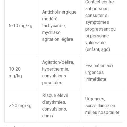
Contact centre
antipoisons;
Anticholinergique
consulter si
modéré:
symptômes
5-10 mg/kg
tachycardie,
progressent ou
mydriase,
si personne
agitation légère
vulnérable
(enfant, âgé)
Agitation/délire,
Évaluation aux
10-20
hyperthermie,
urgences
mg/kg
convulsions
immédiate
possibles
Risque élevé
Urgences,
d’arythmies,
> 20 mg/kg
surveillance en
convulsions,
milieu hospitalier
coma