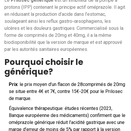
Le
Prilosec générique
est
un inhibiteur de la pompe à
protons (IPP) contenant le principe actif oméprazole
. Il agit
en réduisant la production d’acide dans l’estomac,
soulageant ainsi les reflux gastro‑œsophagiens, les
ulcères et les douleurs gastriques. Commercialisé sous la
forme de comprimés de 20mg et 40mg, il a la même
biodisponibilité que la version de marque et est approuvé
par les autorités sanitaires européennes.
Pourquoi choisir le
générique?
Prix
: le prix moyen d’un flacon de 28comprimés de 20mg
se situe entre 4€ et 7€, contre 15€‑20€ pour le Prilosec
de marque.
Équivalence thérapeutique: études récentes (2023,
Banque européenne des médicaments) confirment que le
oméprazole générique
réduit l’acidité gastrique avec une
marge d’erreur de moins de 5%
par rapport à la version