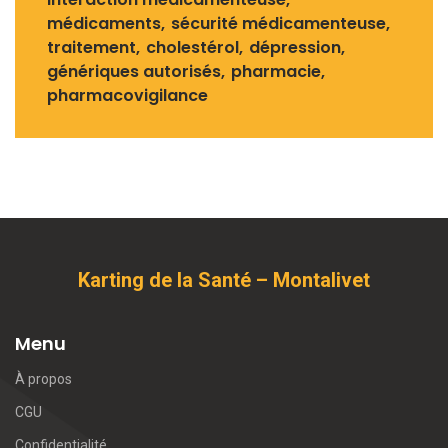
médicaments
sécurité médicamenteuse
traitement
cholestérol
dépression
génériques autorisés
pharmacie
pharmacovigilance
Karting de la Santé – Montalivet
Menu
À propos
CGU
Confidentialité