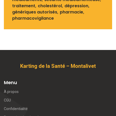
traitement
cholestérol
dépression
génériques autorisés
pharmacie
pharmacovigilance
Karting de la Santé – Montalivet
Menu
À propos
CGU
Confidentialité