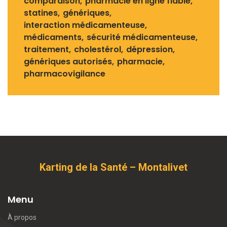
comparaison
pharmacie en ligne fiable
statines
génériques
interaction médicamenteuse
médicaments
sécurité médicamenteuse
traitement
cholestérol
dépression
génériques autorisés
pharmacie
pharmacovigilance
Karting de la Santé – Montalivet
Menu
À propos