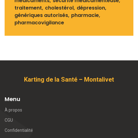
médicaments
sécurité médicamenteuse
traitement
cholestérol
dépression
génériques autorisés
pharmacie
pharmacovigilance
Karting de la Santé – Montalivet
Menu
À propos
CGU
Confidentialité