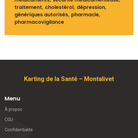
traitement
cholestérol
dépression
génériques autorisés
pharmacie
pharmacovigilance
Karting de la Santé – Montalivet
Menu
À propos
CGU
Confidentialité