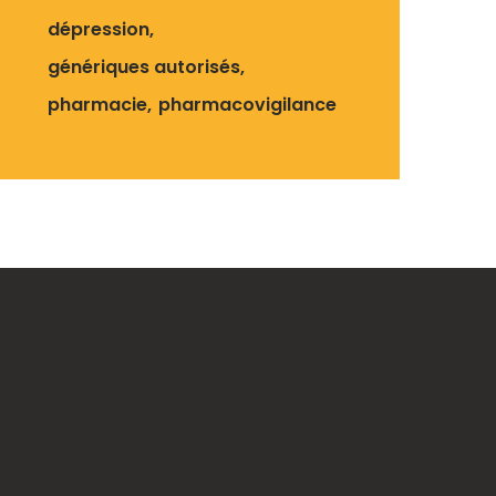
dépression
génériques autorisés
pharmacie
pharmacovigilance