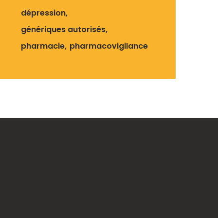
dépression
génériques autorisés
pharmacie
pharmacovigilance