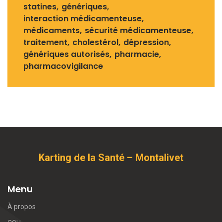
statines
génériques
interaction médicamenteuse
médicaments
sécurité médicamenteuse
traitement
cholestérol
dépression
génériques autorisés
pharmacie
pharmacovigilance
Karting de la Santé – Montalivet
Menu
À propos