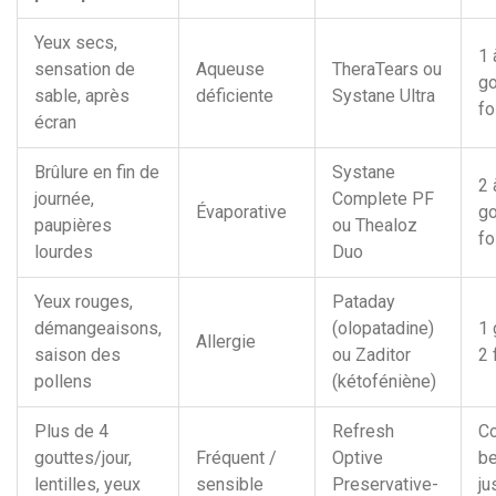
Yeux secs,
1 
sensation de
Aqueuse
TheraTears ou
go
sable, après
déficiente
Systane Ultra
fo
écran
Brûlure en fin de
Systane
2 
journée,
Complete PF
Évaporative
go
paupières
ou Thealoz
fo
lourdes
Duo
Yeux rouges,
Pataday
démangeaisons,
(olopatadine)
1 
Allergie
saison des
ou Zaditor
2 
pollens
(kétoféniène)
Plus de 4
Refresh
C
gouttes/jour,
Fréquent /
Optive
be
lentilles, yeux
sensible
Preservative-
ju