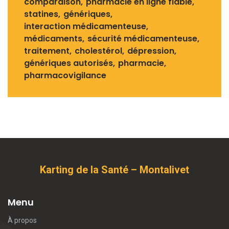
comparaison
pharmacie en ligne fiable
statines
génériques
interaction médicamenteuse
médicaments
sécurité médicamenteuse
traitement
cholestérol
dépression
génériques autorisés
pharmacie
pharmacovigilance
Karting de la Santé – Montalivet
Menu
À propos