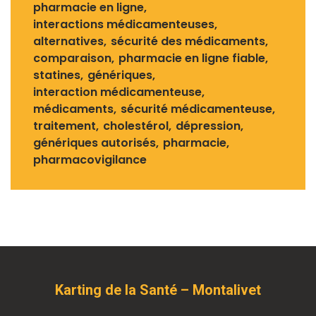
pharmacie en ligne
interactions médicamenteuses
alternatives
sécurité des médicaments
comparaison
pharmacie en ligne fiable
statines
génériques
interaction médicamenteuse
médicaments
sécurité médicamenteuse
traitement
cholestérol
dépression
génériques autorisés
pharmacie
pharmacovigilance
Karting de la Santé – Montalivet