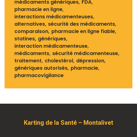
médicaments génériques
FDA
pharmacie en ligne
interactions médicamenteuses
alternatives
sécurité des médicaments
comparaison
pharmacie en ligne fiable
statines
génériques
interaction médicamenteuse
médicaments
sécurité médicamenteuse
traitement
cholestérol
dépression
génériques autorisés
pharmacie
pharmacovigilance
Karting de la Santé – Montalivet