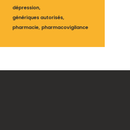
dépression
génériques autorisés
pharmacie
pharmacovigilance