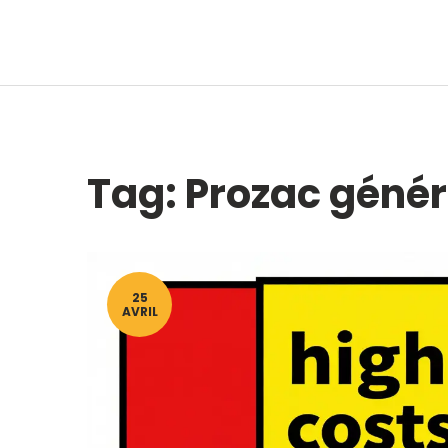
Tag: Prozac géné
25
AVRIL