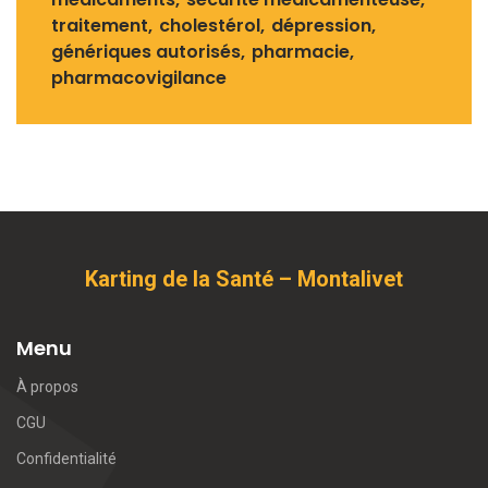
traitement
cholestérol
dépression
génériques autorisés
pharmacie
pharmacovigilance
Karting de la Santé – Montalivet
Menu
À propos
CGU
Confidentialité