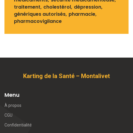
traitement
cholestérol
dépression
génériques autorisés
pharmacie
pharmacovigilance
Karting de la Santé – Montalivet
Menu
À propos
CGU
Confidentialité