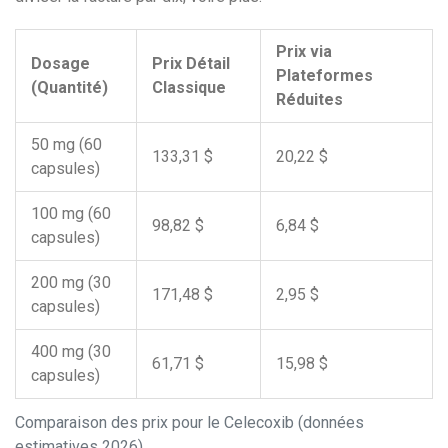
Prix via
Dosage
Prix Détail
Plateformes
(Quantité)
Classique
Réduites
50 mg (60
133,31 $
20,22 $
capsules)
100 mg (60
98,82 $
6,84 $
capsules)
200 mg (30
171,48 $
2,95 $
capsules)
400 mg (30
61,71 $
15,98 $
capsules)
Comparaison des prix pour le Celecoxib (données
estimatives 2026)