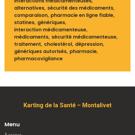
interactions médicamenteuses
alternatives
sécurité des médicaments
comparaison
pharmacie en ligne fiable
statines
génériques
interaction médicamenteuse
médicaments
sécurité médicamenteuse
traitement
cholestérol
dépression
génériques autorisés
pharmacie
pharmacovigilance
Karting de la Santé – Montalivet
Menu
À propos