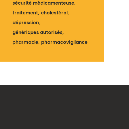
sécurité médicamenteuse
traitement
cholestérol
dépression
génériques autorisés
pharmacie
pharmacovigilance