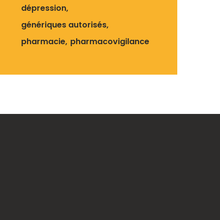
dépression
génériques autorisés
pharmacie
pharmacovigilance