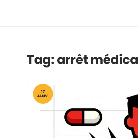
Tag: arrêt médic
17
JANV.