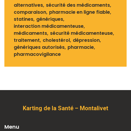
alternatives
sécurité des médicaments
comparaison
pharmacie en ligne fiable
statines
génériques
interaction médicamenteuse
médicaments
sécurité médicamenteuse
traitement
cholestérol
dépression
génériques autorisés
pharmacie
pharmacovigilance
Karting de la Santé – Montalivet
Menu