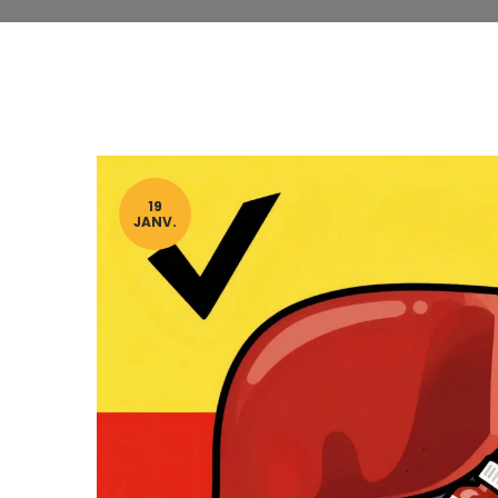
19
JANV.