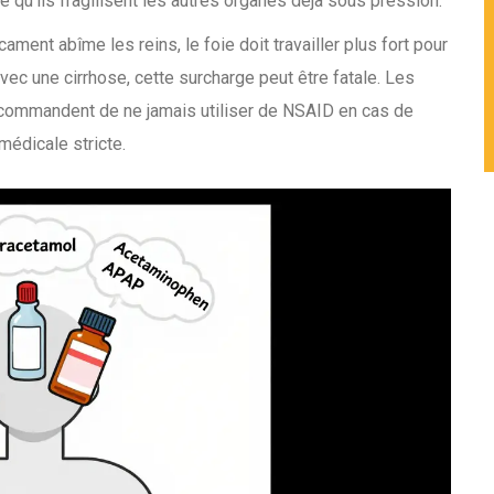
e qu’ils fragilisent les autres organes déjà sous pression.
ament abîme les reins, le foie doit travailler plus fort pour
vec une cirrhose, cette surcharge peut être fatale. Les
recommandent de ne jamais utiliser de NSAID en cas de
médicale stricte.