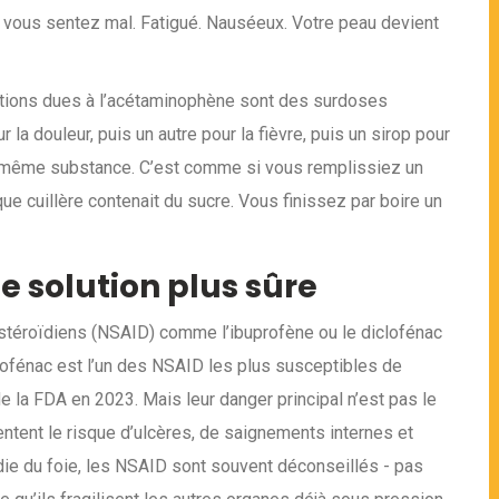
vous sentez mal. Fatigué. Nauséeux. Votre peau devient
ations dues à l’acétaminophène sont des surdoses
a douleur, puis un autre pour la fièvre, puis un sirop pour
s la même substance. C’est comme si vous remplissiez un
que cuillère contenait du sucre. Vous finissez par boire un
e solution plus sûre
stéroïdiens (NSAID) comme l’ibuprofène ou le diclofénac
iclofénac est l’un des NSAID les plus susceptibles de
 la FDA en 2023. Mais leur danger principal n’est pas le
entent le risque d’ulcères, de saignements internes et
die du foie, les NSAID sont souvent déconseillés - pas