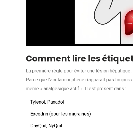
Comment lire les étiquett
La première règle pour éviter une lésion hépatique : 
Parce que l’acétaminophène n’apparaît pas toujours s
même « analgésique actif ». Il est présent dans :
Tylenol, Panadol
Excedrin (pour les migraines)
DayQuil, NyQuil