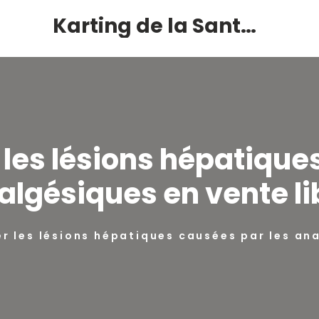
Karting de la Santé – Montalivet
les lésions hépatiques
algésiques en vente li
 les lésions hépatiques causées par les ana