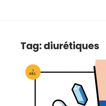
Tag: diurétiques
1
DÉC.