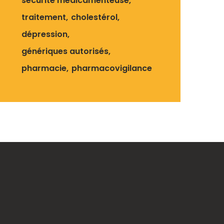
sécurité médicamenteuse
traitement
cholestérol
dépression
génériques autorisés
pharmacie
pharmacovigilance