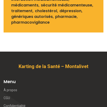
médicaments
sécurité médicamenteuse
traitement
cholestérol
dépression
génériques autorisés
pharmacie
pharmacovigilance
Karting de la Santé – Montalivet
Menu
À propos
CGU
Confidentialité