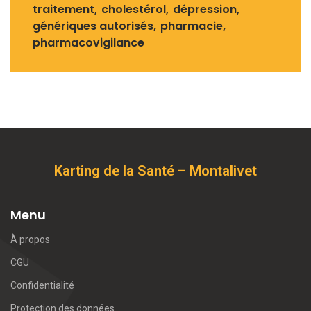
traitement
cholestérol
dépression
génériques autorisés
pharmacie
pharmacovigilance
Karting de la Santé – Montalivet
Menu
À propos
CGU
Confidentialité
Protection des données