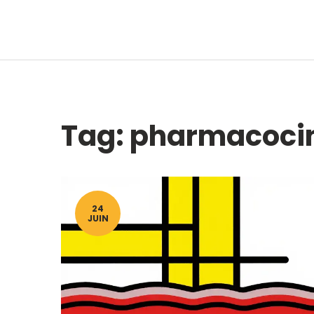
Tag: pharmacoci
24
JUIN