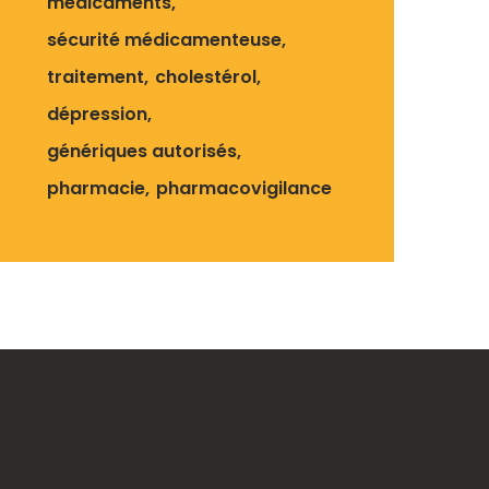
médicaments
sécurité médicamenteuse
traitement
cholestérol
dépression
génériques autorisés
pharmacie
pharmacovigilance