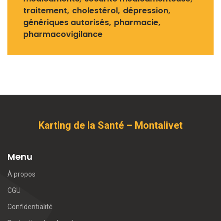
traitement
cholestérol
dépression
génériques autorisés
pharmacie
pharmacovigilance
Karting de la Santé – Montalivet
Menu
À propos
CGU
Confidentialité