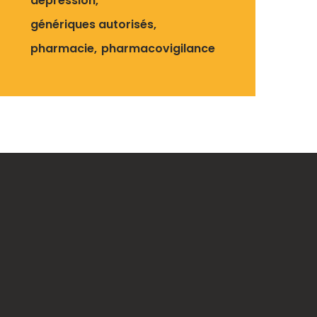
dépression
génériques autorisés
pharmacie
pharmacovigilance