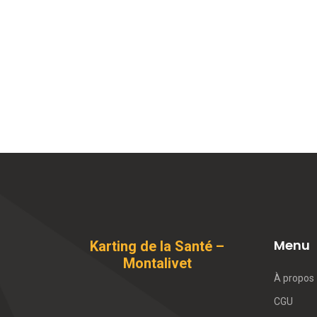
Menu
Karting de la Santé –
Montalivet
À propos
CGU