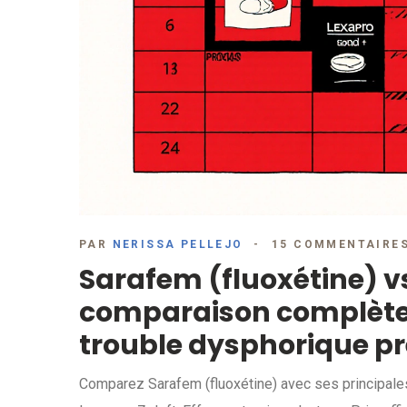
PAR
NERISSA PELLEJO
15 COMMENTAIRE
Sarafem (fluoxétine) vs
comparaison complète p
trouble dysphorique p
Comparez Sarafem (fluoxétine) avec ses principales