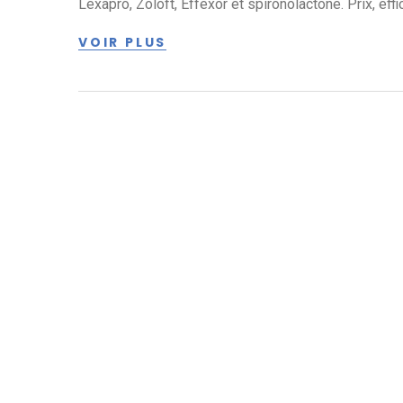
Lexapro, Zoloft, Effexor et spironolactone. Prix, eff
VOIR PLUS