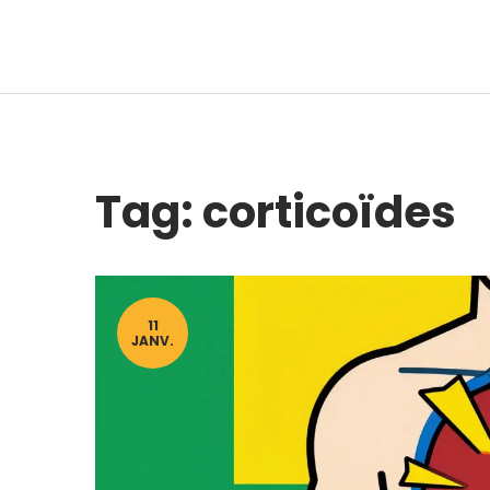
Tag: corticoïdes
11
JANV.