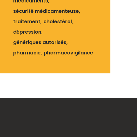
médicaments
sécurité médicamenteuse
traitement
cholestérol
dépression
génériques autorisés
pharmacie
pharmacovigilance