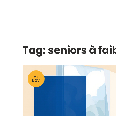
Tag: seniors à fai
29
NOV.