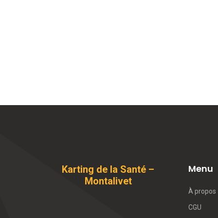
Menu
Karting de la Santé –
Montalivet
À propos
CGU