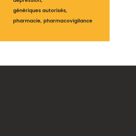
dépression
génériques autorisés
pharmacie
pharmacovigilance