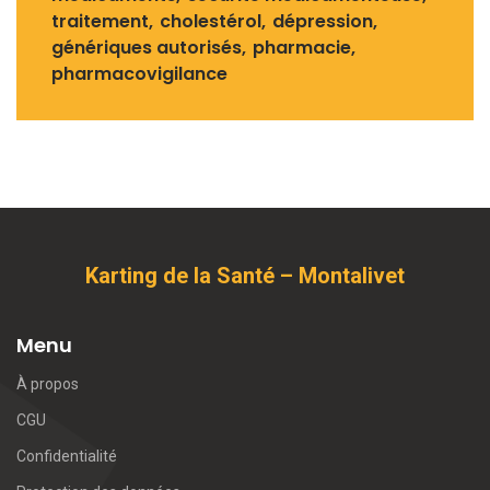
traitement
cholestérol
dépression
génériques autorisés
pharmacie
pharmacovigilance
Karting de la Santé – Montalivet
Menu
À propos
CGU
Confidentialité