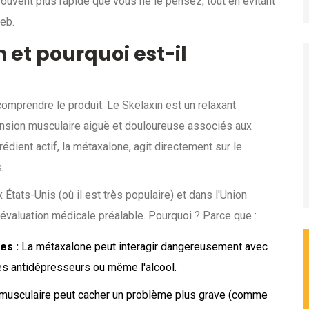
souvent plus rapide que vous ne le pensez, tout en évitant
eb.
 et pourquoi est-il
 comprendre le produit. Le
Skelaxin
est
un relaxant
 tension musculaire aiguë et douloureuse associés aux
édient actif, la métaxalone, agit directement sur le
.
États-Unis (où il est très populaire) et dans l'Union
valuation médicale préalable. Pourquoi ? Parce que :
es :
La métaxalone peut interagir dangereusement avec
es antidépresseurs ou même l'alcool.
musculaire peut cacher un problème plus grave (comme