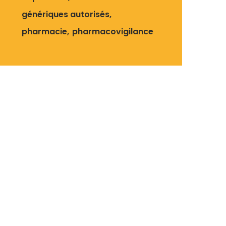
génériques autorisés
pharmacie
pharmacovigilance