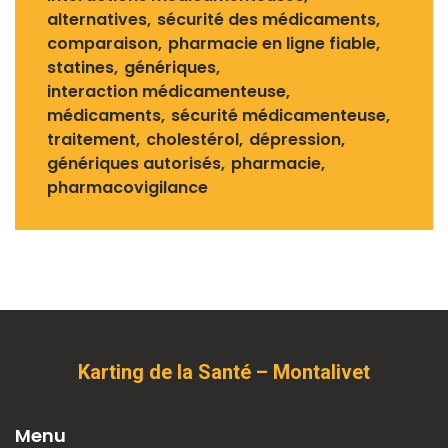
alternatives
sécurité des médicaments
comparaison
pharmacie en ligne fiable
statines
génériques
interaction médicamenteuse
médicaments
sécurité médicamenteuse
traitement
cholestérol
dépression
génériques autorisés
pharmacie
pharmacovigilance
Karting de la Santé – Montalivet
Menu