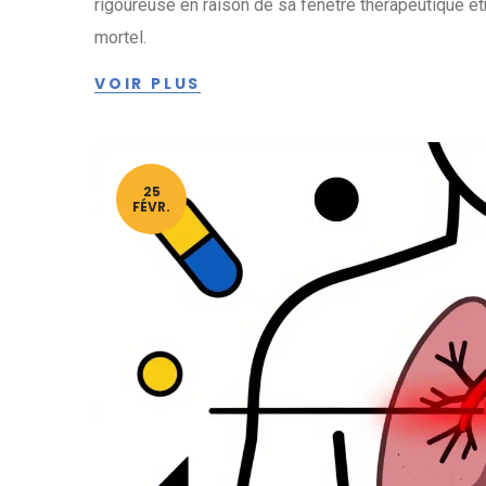
rigoureuse en raison de sa fenêtre thérapeutique étro
mortel.
VOIR PLUS
25
FÉVR.