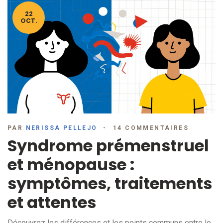
22
OCT.
PAR
NERISSA PELLEJO
14 COMMENTAIRES
Syndrome prémenstruel
et ménopause :
symptômes, traitements
et attentes
Découvrez les différences et les points communs entre le